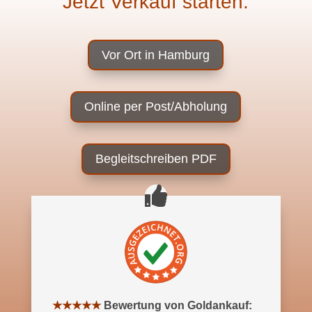
Jetzt Verkauf starten:
Vor Ort in Hamburg
Online per Post/Abholung
Begleitschreiben PDF
★★★★★
Bewertung: 5 von 5 Sternen
Bewertung von Goldankauf: